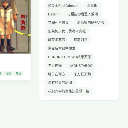
通灵王Red Crimson
涩女郎
Detain
与超能力者坠入爱河
学园七不思议
羽鸟家的秘密之夜
史莱姆少女与勇者研究社
解梦师苏芳
项羽刘邦
黑白后宫战争爆发
CHRONO CROWD試考天球
老少神探
MONSTABOO
幻
冒险
热血
明日在何方
东方狂天狗
没有尽头的房间
花织同学转生後还是想干架