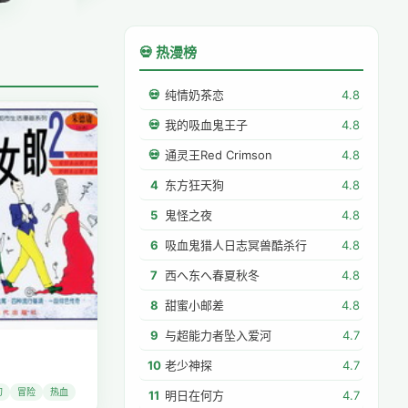
💀 热漫榜
💀
纯情奶茶恋
4.8
💀
我的吸血鬼王子
4.8
💀
通灵王Red Crimson
4.8
4
东方狂天狗
4.8
5
鬼怪之夜
4.8
6
吸血鬼猎人日志冥兽酷杀行
4.8
7
西へ东へ春夏秋冬
4.8
8
甜蜜小邮差
4.8
9
与超能力者坠入爱河
4.7
10
老少神探
4.7
幻
冒险
热血
11
明日在何方
4.7