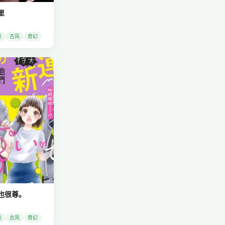
里
侠
古风
奇幻
也很尊。
侠
古风
奇幻