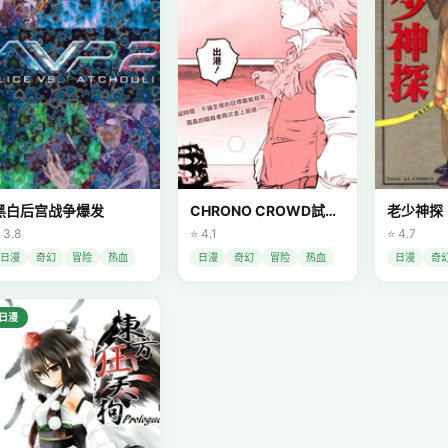
黑白后宫战争爆发
CHRONO CROWD試考天球
老少神探
 3.8
⭐ 4.1
⭐ 4.7
日漫
奇幻
冒险
热血
日漫
奇幻
冒险
热血
日漫
奇
日漫