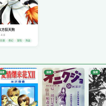
东方狂天狗
 4.8
日漫
奇幻
冒险
热血
国漫
国漫
国漫