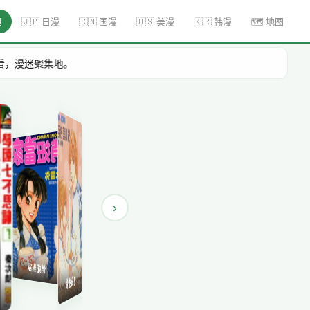
页
🇯🇵 日漫
🇨🇳 国漫
🇺🇸 美漫
🇰🇷 韩漫
🗺️ 地图
›
纯情奶茶恋
学园七不思议