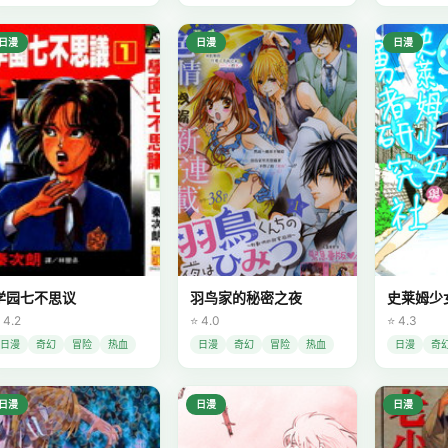
日漫
日漫
日漫
学园七不思议
羽鸟家的秘密之夜
史莱姆少
 4.2
⭐ 4.0
⭐ 4.3
日漫
奇幻
冒险
热血
日漫
奇幻
冒险
热血
日漫
奇
日漫
日漫
日漫