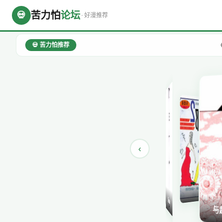
苦力怕
论坛
💀
· 好漫推荐
💀 苦力怕论坛 · 
💀 苦力怕推荐
‹
通灵王R
涩女郎
Detain