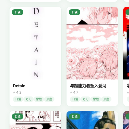
日漫
日漫
Detain
与超能力者坠入爱河
⭐ 4.2
⭐ 4.7
⭐
日漫
奇幻
冒险
热血
日漫
奇幻
冒险
热血
日漫
日漫