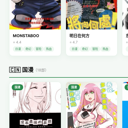
MONSTABOO
明日在何方
⭐ 4.4
⭐ 4.7
⭐
日漫
奇幻
冒险
热血
日漫
奇幻
冒险
热血
🇨🇳 国漫
（18部）
国漫
国漫