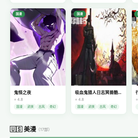
国漫
国漫
鬼怪之夜
吸血鬼猎人日志冥兽酷杀行
⭐ 4.8
⭐ 4.8
⭐
国漫
武侠
古风
奇幻
国漫
武侠
古风
奇幻
🇺🇸 美漫
（17部）