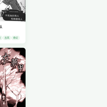
队
侠
古风
奇幻