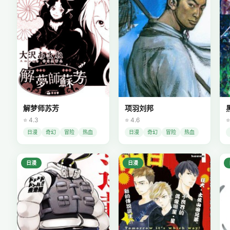
解梦师苏芳
项羽刘邦
⭐ 4.3
⭐ 4.6
⭐
日漫
奇幻
冒险
热血
日漫
奇幻
冒险
热血
日漫
日漫