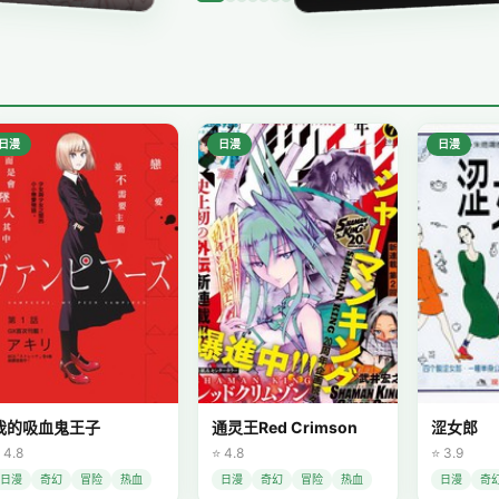
日漫
日漫
日漫
我的吸血鬼王子
通灵王Red Crimson
涩女郎
 4.8
⭐ 4.8
⭐ 3.9
日漫
奇幻
冒险
热血
日漫
奇幻
冒险
热血
日漫
奇