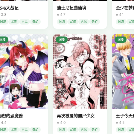
比马大战记
迪士尼扭曲仙境
至少在梦
 3.8
⭐ 4.7
⭐ 4.1
国漫
武侠
古风
奇幻
国漫
武侠
古风
奇幻
国漫
武
国漫
国漫
国漫
秘密的恶魔酱
再次被爱的僵尸少女
王子今天
 4.4
⭐ 4.0
⭐ 4.5
国漫
武侠
古风
奇幻
国漫
武侠
古风
奇幻
国漫
武