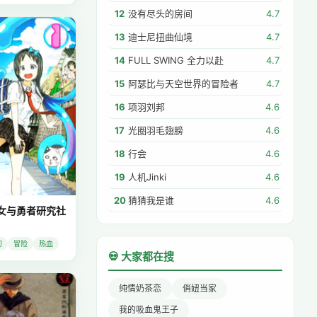
12
没有尽头的房间
4.7
13
迪士尼扭曲仙境
4.7
14
FULL SWING 全力以赴
4.7
15
阿瑟比与天空世界的冒险者
4.7
16
项羽刘邦
4.6
17
光圈羽毛翅膀
4.6
18
行会
4.6
19
人机Jinki
4.6
20
猜猜我是谁
4.6
女与勇者研究社
幻
冒险
热血
💀 大家都在搜
纯情奶茶恋
俏妞当家
我的吸血鬼王子