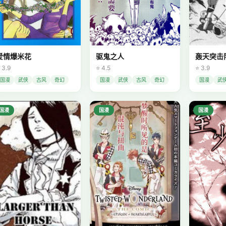
爱情爆米花
驱鬼之人
轰天突击
 3.9
⭐ 4.5
⭐ 3.9
国漫
武侠
古风
奇幻
国漫
武侠
古风
奇幻
国漫
武
国漫
国漫
国漫