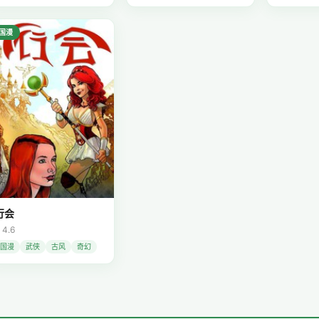
国漫
行会
 4.6
国漫
武侠
古风
奇幻