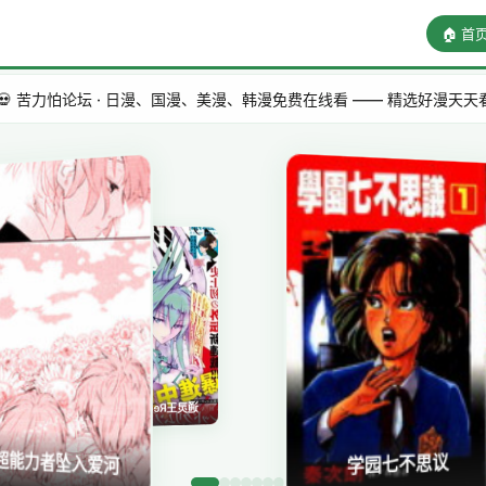
🏠 首
日漫、国漫、美漫、韩漫免费在线看 —— 精选好漫天天看，漫迷聚集地。
我的吸血鬼王子
俏妞当家
ed Crimson
与超能力者坠入爱河