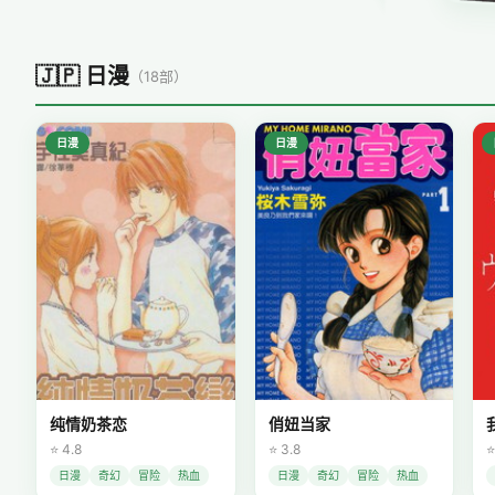
🇯🇵 日漫
（18部）
日漫
日漫
纯情奶茶恋
俏妞当家
⭐ 4.8
⭐ 3.8
⭐
日漫
奇幻
冒险
热血
日漫
奇幻
冒险
热血