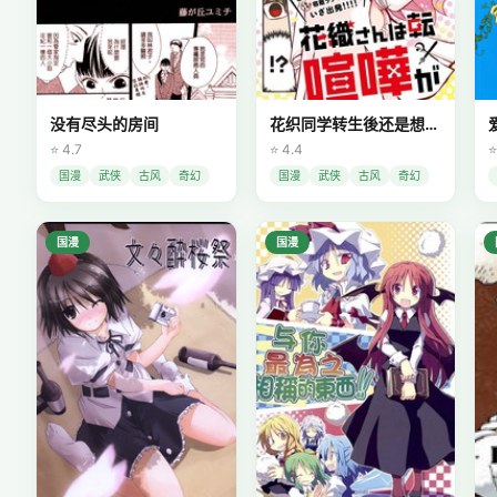
没有尽头的房间
花织同学转生後还是想干架
⭐ 4.7
⭐ 4.4
⭐
国漫
武侠
古风
奇幻
国漫
武侠
古风
奇幻
国漫
国漫